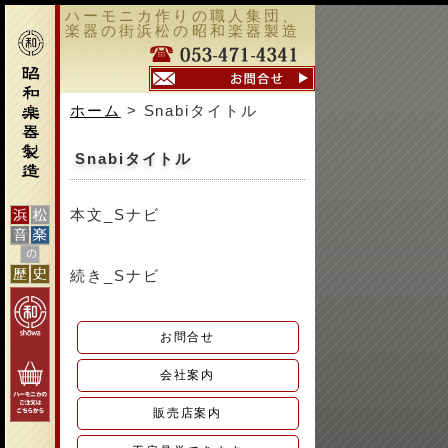
ハーモニカ作りの職人集団、
楽器の街浜松の昭和楽器製造
ホーム
> Snabiタイトル
Snabiタイトル
本文_Sナビ
続き_Sナビ
お問合せ
会社案内
販売店案内