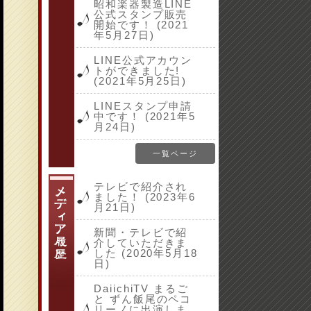
昭和楽器製造LINE
公式スタンプ販売
開始です！ (2021
年5月27日)
LINE公式アカウン
トができました!
(2021年5月25日)
LINEスタンプ申請
中です！ (2021年5
月24日)
一覧ページ
テレビで紹介され
ました！ (2023年6
月21日)
新聞・テレビで紹
介していただきま
した (2020年5月18
日)
DaiichiTV まるご
と ずん飯尾のペコ
リーノに出演しま