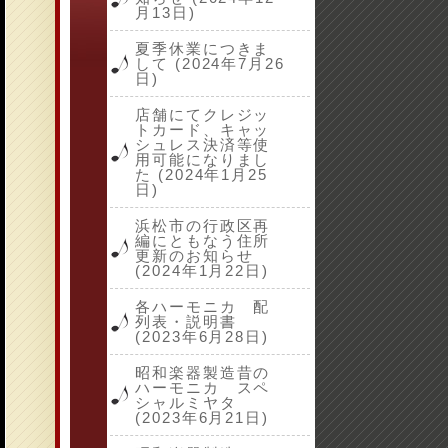
月13日)
夏季休業につきま
して (2024年7月26
日)
店舗にてクレジッ
トカード、キャッ
シュレス決済等使
用可能になりまし
た (2024年1月25
日)
浜松市の行政区再
編にともなう住所
更新のお知らせ
(2024年1月22日)
各ハーモニカ 配
列表・説明書
(2023年6月28日)
昭和楽器製造昔の
ハーモニカ スペ
シャルミヤタ
(2023年6月21日)