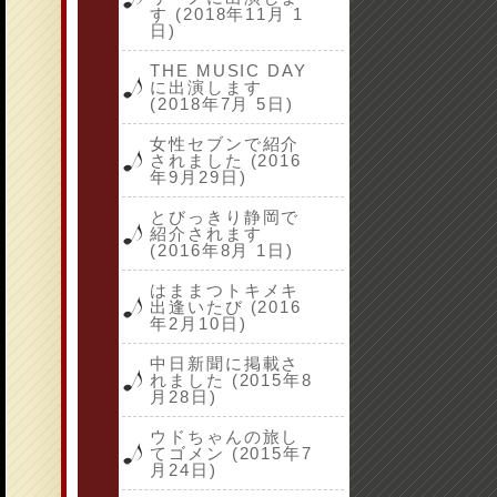
す (2018年11月 1
日)
THE MUSIC DAY
に出演します
(2018年7月 5日)
女性セブンで紹介
されました (2016
年9月29日)
とびっきり静岡で
紹介されます
(2016年8月 1日)
はままつトキメキ
出逢いたび (2016
年2月10日)
中日新聞に掲載さ
れました (2015年8
月28日)
ウドちゃんの旅し
てゴメン (2015年7
月24日)